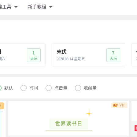
信工具
新手教程
日
末伏
1
7
天后
天后
星期六
2026.08.14 星期五




默认
时间
点击量
收藏量
VIP
业
世界读书日