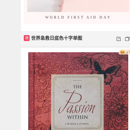
WORLD FIRST AID DAY
商
世界急救日底色十字单图
V
《巴黎圣母院》是法国文学家维克多·雨果创
好书推荐
作的长篇小说，1831年1月14日首次出版。以
离奇和对比手法写了一个发生在十五世纪法国
《巴黎圣母院》
的故事。
作者：雨果
《巴黎圣母院》是法国文学家维克多·雨果创
作的长篇小说，1831年1月14日首次出版。以
离奇和对比手法写了一个发生在十五世纪法国