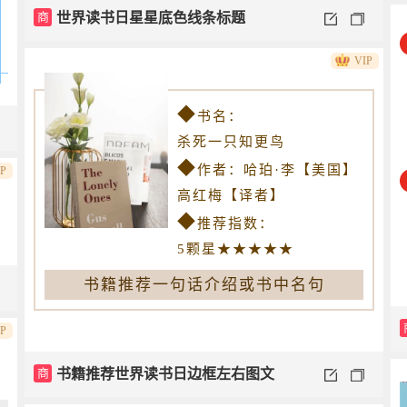
商
世界读书日星星底色线条标题
VIP
◆
书名：
杀死一只知更鸟
◆
作者：哈珀·李【美国】
IP
高红梅【译者】
◆
推荐指数：
5颗星★★★★★
书籍推荐一句话介绍或书中名句
IP
商
书籍推荐世界读书日边框左右图文