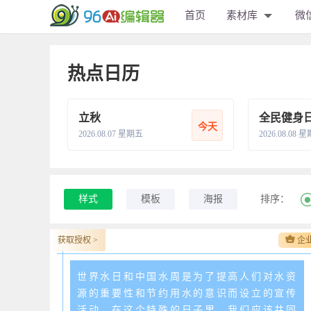
首页
素材库
微
热点日历
立秋
全民健身
今天
2026.08.07 星期五
2026.08.08 
样式
模板
海报
排序：
获取授权 >
企
世界水日和中国水周是为了提高人们对水资
源的重要性和节约用水的意识而设立的宣传
活动。在这个特殊的日子里，我们应该共同