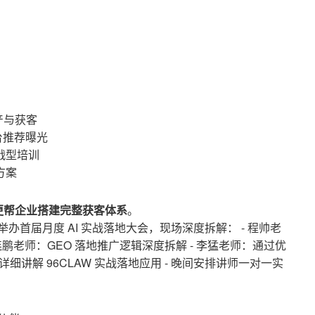
产与获客
平台推荐曝光
战型培训
方案
更帮企业搭建完整获客体系
。
功举办首届月度 AI 实战落地大会，现场深度拆解： - 程帅老
尹连鹏老师：GEO 落地推广逻辑深度拆解 - 李猛老师：通过优
小时详细讲解 96CLAW 实战落地应用 - 晚间安排讲师一对一实