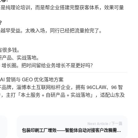
不是纯理论培训，而是帮企业搭建完整获客体系，效果可量
？
早布局越早受益。太晚入场，同行已经把流量抢完了。
省很多钱。
研产品、实战落地。
I 增长圈。把时间留给业务增长不是更好吗？
 AI 营销与 GEO 优化落地方案
下品牌，淄博本土互联网标杆企业，拥有 96CLAW、96 智
用户，主打「本土服务 + 自研产品 + 实战落地」，适配山东及
Next Article / 下一篇
包装印刷工厂增效——智能体自动对接客户改稿需求，梳理订单排期缩短交付时长