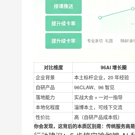
对比维度
96AI 增长圈
企业背景
本土标杆企业，20 年经验
自研产品
96CLAW、96 智见
落地能力
实战大会 + 一对一指导
本地化程度
淄博本土，可线下交流
性价比
高（自研产品成本低）
你会发现，这背后的本质区别是：传统服务商是经营