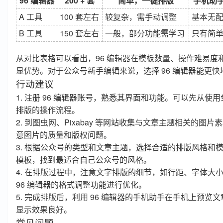
96 编辑器
200 + 套
简单，一键排版
手机助手 
A 工具
100 套左右
较复杂，需手动调整
基本无
B 工具
150 套左右
一般，部分功能需学习
只有简
从对比表格可以看出，96 编辑器在模板数量、操作难易度
显优势。对于公众号新手编辑来说，选择 96 编辑器能更
行动建议
1. 注册 96 编辑器账号，熟悉其界面和功能。可以先从使
排版的操作流程。
2. 到图虫网、Pixabay 等网站收集与文章主题相关的图
意图片的质量和版权问题。
3. 根据公众号的类型和文章主题，选择合适的排版风格和
模板，找到最适合自己公众号的风格。
4. 在排版过程中，注意文字排版的细节，如行距、字体大
96 编辑器的格式调整功能进行优化。
5. 完成排版后，利用 96 编辑器的手机助手在手机上预览
显示效果良好。
常见问题