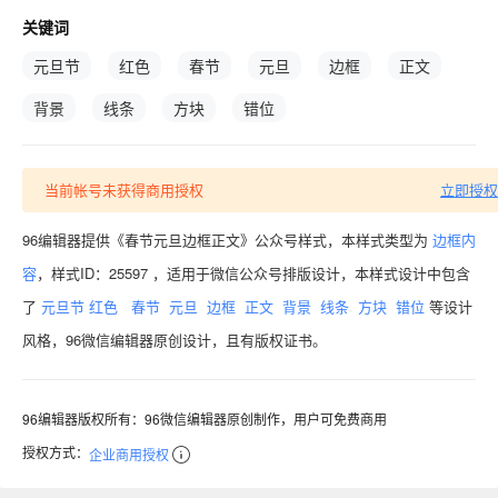
关键词
元旦节
红色
春节
元旦
边框
正文
背景
线条
方块
错位
当前帐号未获得商用授权
立即授权
96编辑器提供《春节元旦边框正文》公众号样式，本样式类型为
边框内
容
，样式ID：25597 ，适用于微信公众号排版设计，本样式设计中包含
了
元旦节
红色
春节
元旦
边框
正文
背景
线条
方块
错位
等设计
风格，96微信编辑器原创设计，且有版权证书。
96编辑器版权所有：96微信编辑器原创制作，用户可免费商用
授权方式：
企业商用授权