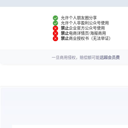
收藏配色
允许个人朋友圈分享
允许个人非盈利公众号使用
禁止
企业官方公众号使用
收藏动图
1
禁止
电商详情页/海报商用
禁止
商业授权书（无法举证）
一键排版
1
一旦商用侵权，赔偿额可能
远超会员费
秒刷
素材管理
素材分类
公众号