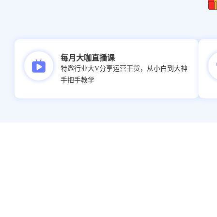
插入地理位置
图片
每月大咖直播课
上传图片数量
20
特邀行业大V分享运营干货，从小白到大神
手把手教学
1
上传图片质量
图片储存数
5
裁剪旋转
图片圆角与阴影
自动换图