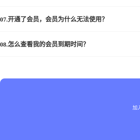
图片转格式
07.开通了会员，会员为什么无法使用？
图片压缩
08.怎么查看我的会员到期时间？
视频转GIF
图片合成GIF
文章编辑
导入文章
3
加
导入word