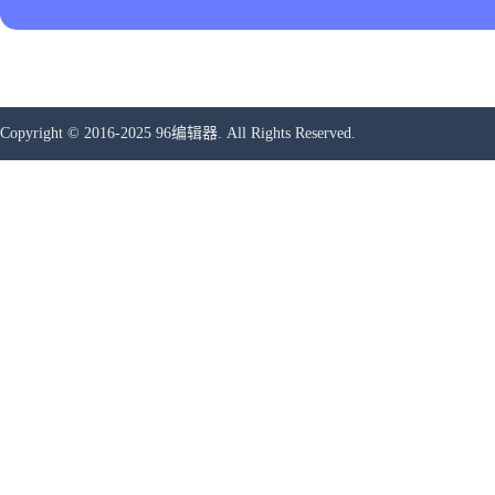
导入excel
导入PDF
Copyright © 2016-2025 96编辑器. All Rights Reserved.
导入PPT
复制文章
同步文章
保存文章
1
新建文章窗口
云端草稿
3