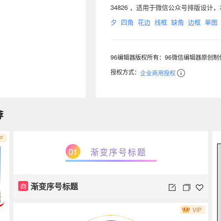
34826 ，适用于微信公众号排版设
夕
四角
花边
线框
缺角
边框
单图
96编辑器版权所有：96微信编辑器原创
授权方式：
企业商用授权
荐
P
01
渐变序号标题
渐变序号标题
商
VIP