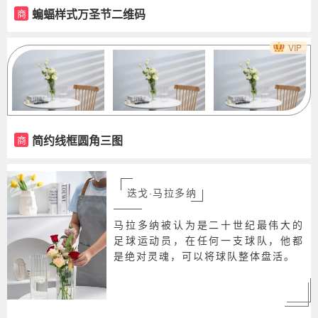
蝙蝠样式万圣节二维码
商
VIP
简约线框圆角三图
商
迭戈·马拉多纳
马拉多纳被认为是二十世纪最伟大的
足球运动员，在任何一支球队，他都
是绝对灵魂，可以将球队整体盘活。