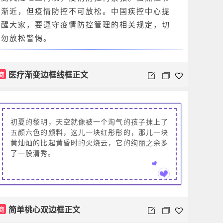
渐近，但疫情防控不可放松。中国疾控中心提
醒大家，要遵守疫情防控管理的相关规定，切
勿放松警惕。
医疗渐变边框线框正文
商
初夏的黎明，天空就像被一个淘气的孩子抹上了
五颜六色的颜料，这儿一块红彤彤的，那儿一块
黄灿灿的比起黄昏时的火烧云，它的绚丽之余多
了一股清秀。
简单桃心双边框正文
商