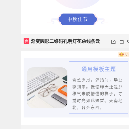
中秋佳节
渐变圆形二维码孔明灯花朵线条云
商
VI
通用模板主题
青葱岁月，弹指间，毕业
季到来。恍惚昨天还是那
稚气未脱懵懂的样子，才
觉时光如此短暂。天南地
北，各奔东西。