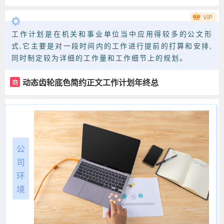
新简约
VIP
工作计划是在机关和事业单位当中应用得较多的公文形
式,它主要是对一段时间内的工作进行提前的打算和安排,
同时制定较为详细的工作量和工作细节上的规划。
动态齿轮底色简约正文工作计划年终总
商
结
公
公
司
司
环
环
境
境