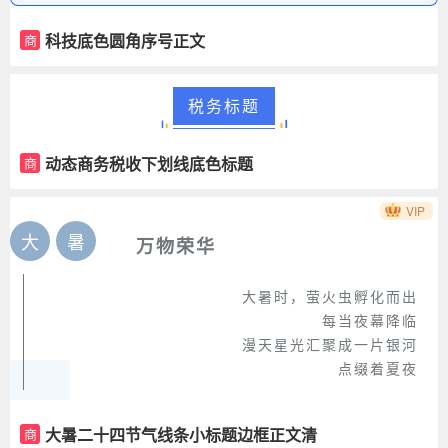
科技底色圆角序号正文
商
税务标题
动态商务税收下划线底色标题
商
VIP
大
暑
万物荣华
大暑时，萤火虫孵化而出
每当夜幕降临
漫天星光汇聚成一片银河
点缀着夏夜
大暑二十四节气线条小标题边框正文清
商