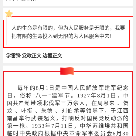
人的生命是有限的，但为人民服务是无限的，我要
把有限的生命投入到无限的为人民服务中去!
学雷锋 党政正文 边框正文
每年的8月1日是中国人民解放军建军纪念
日，俗称“八一”建军节。1927年8月1日，
中
带领北伐军三万余人，在
、
国共产党
周恩来
贺
、
、
、刘伯承等领导下，于江西
龙
叶挺
朱德
举行武装起义，打响反对
反动派的
南昌
国民党
第一枪。1933年7月11日，中华苏维埃共和国
临时中央政府根据中央革命军事委员会6月30