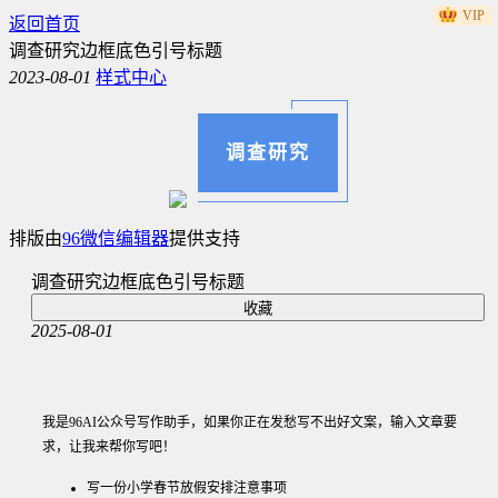
VIP
VIP
VIP
VIP
VIP
VIP
VIP
VIP
VIP
返回首页
调查研究边框底色引号标题
2023-08-01
样式中心
调查研究
排版由
96微信编辑器
提供支持
调查研究边框底色引号标题
收藏
2025-08-01
我是96AI公众号写作助手，如果你正在发愁写不出好文案，输入文章要
求，让我来帮你写吧！
写一份小学春节放假安排注意事项