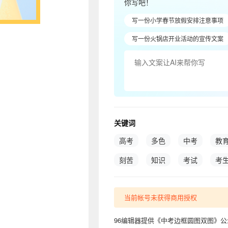
你写吧！
写一份小学春节放假安排注意事项
写一份火锅店开业活动的宣传文案
关键词
高考
多色
中考
教
刻苦
知识
考试
考
当前帐号未获得商用授权
96编辑器提供《中考边框圆图双图》