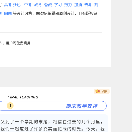
含了
高考
多色
中考
教育
备战
学习
努力
加油
奋斗
刻
框
圆图
等设计风格，96微信编辑器原创设计，且有版权证
制作，用户可免费商用
VIP
FINAL TEACHING
期末教学安排
1
又到了一个学期的末尾，相信在过去的几个月里，
我们一起度过了许多充实而忙碌的时光。今天，我