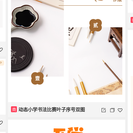
贰
P
壹
动态小学书法比赛叶子序号双图
商