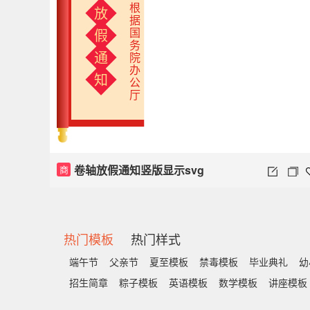
根据国务院办公厅
通知精神现将2021
年元旦放假安排
通知如下
2021年1月1日
至3日放假，共3天
各部门要妥善
安排好值班
和安全保卫等工作
放
假
通
知
卷轴放假通知竖版显示svg
商
热门模板
热门样式
端午节
父亲节
夏至模板
禁毒模板
毕业典礼
幼
招生简章
粽子模板
英语模板
数学模板
讲座模板