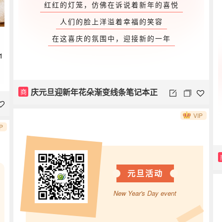
红红的灯笼，仿佛在诉说着新年的喜悦
人们的脸上洋溢着幸福的笑容
在这喜庆的氛围中，迎接新的一年
1
庆元旦迎新年花朵渐变线条笔记本正
商
VIP
文
P
元旦活动
New Year's Day event