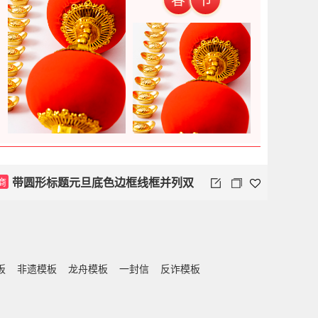
带圆形标题元旦底色边框线框并列双
商
图
板
非遗模板
龙舟模板
一封信
反诈模板