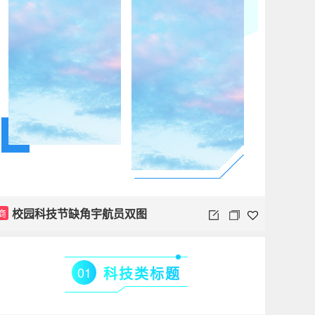
校园科技节缺角宇航员双图
商
01
科技类标题