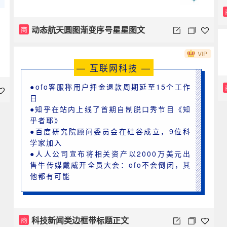
动态航天圆图渐变序号星星图文
商
VIP
— 互联网科技 —
●ofo客服称用户押金退款周期延至15个工作
日
●知乎在站内上线了首期自制脱口秀节目《知
乎者耶》
●百度研究院顾问委员会在硅谷成立，9位科
学家加入
●人人公司宣布将相关资产以2000万美元出
售牛传媒戴威开全员大会：ofo不会倒闭，其
他都有可能
科技新闻类边框带标题正文
商