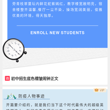
旁青枝翠蔓坛内鲜花蛇紫嫣红，教学楼宽敞明亮，宿
舍楼整齐温馨,餐厅一尘不染，操场宽阔美丽，俊雅
优美的环境，得天独厚。
ENROLL NEW STUDENTS
初中招生底色褶皱闹钟正文
商
VIP
防疫人物事迹
开篇要介绍的，就是我们当下这个时代最伟大的超级英