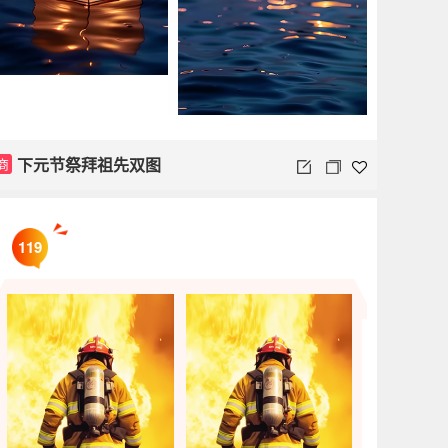
下元节祭拜祖先双图
商
119