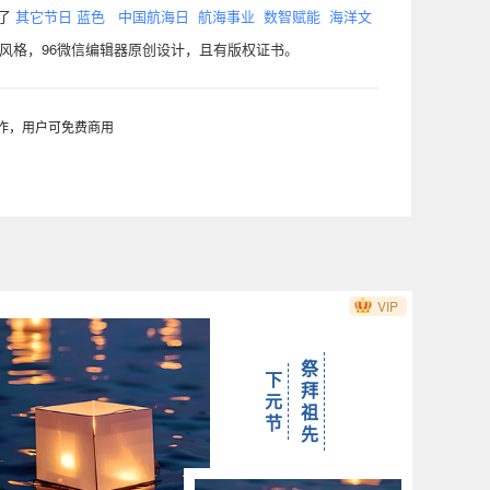
含了
其它节日
蓝色
中国航海日
航海事业
数智赋能
海洋文
风格，96微信编辑器原创设计，且有版权证书。
制作，用户可免费商用
VIP
祭
下
拜
元
祖
节
先