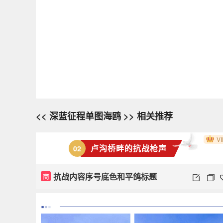
<< 深蓝征程单图海鸥 >> 相关推荐
VI
卢沟桥畔的抗战枪声
02
抗战内容序号底色和平鸽标题
商