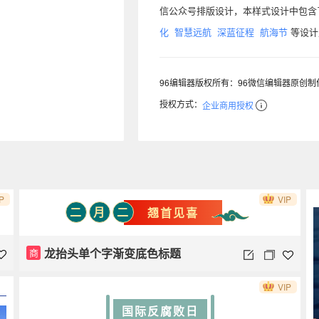
信公众号排版设计，本样式设计中包
化
智慧远航
深蓝征程
航海节
等设计
96编辑器版权所有：96微信编辑器原创
授权方式：
企业商用授权
P
VIP
二
月
二
翘首见喜
龙抬头单个字渐变底色标题
商
VIP
国际反腐败日