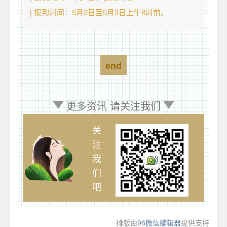
|
报到时间：5月2日至5月3日上午8时前。
end
更多资讯 请关注我们
关
注
我
们
吧
排版由
96微信编辑器
提供支持