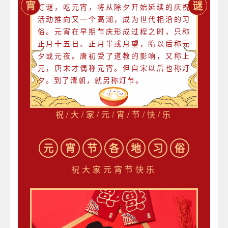
宵
谜
灯谜，吃元宵，将从除夕开始延续的庆祝
活动推向又一个高潮，成为世代相沿的习
俗。元宵在早期节庆形成过程之时，只称
正月十五日、正月半或月望，隋以后称元
夕或元夜。唐初受了道教的影响，又称上
元，唐末才偶称元宵。但自宋以后也称灯
夕。到了清朝，就另称灯节。
祝/大/家/元/宵/节/快/乐
元
宵
节
各
地
习
俗
祝大家元宵节快乐