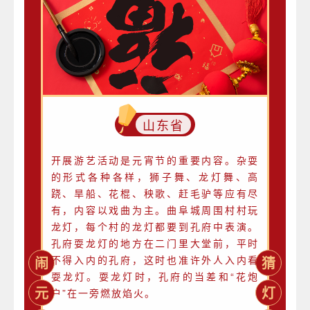
山东省
开展游艺活动是元宵节的重要内容。杂耍
的形式各种各样，狮子舞、龙灯舞、高
跷、旱船、花棍、秧歌、赶毛驴等应有尽
有，内容以戏曲为主。曲阜城周围村村玩
龙灯，每个村的龙灯都要到孔府中表演。
孔府耍龙灯的地方在二门里大堂前，平时
不得入内的孔府，这时也准许外人入内看
闹
猜
耍龙灯。耍龙灯时，孔府的当差和“花炮
元
灯
户”在一旁燃放焰火。