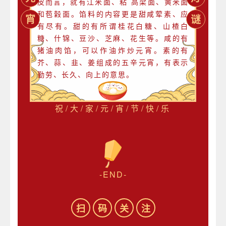
皮而言，就有江米面、粘 高梁面、黄米面
和苞榖面。馅料的内容更是甜咸荤素、应
宵
谜
有尽有。甜的有所谓桂花白糖、山楂白
糖、什锦、豆沙、芝麻、花生等。咸的有
猪油肉馅，可以作油炸炒元宵。素的有
芥、蒜、韭、姜组成的五辛元宵，有表示
勤劳、长久、向上的意思。
祝/大/家/元/宵/节/快/乐
-END-
扫
码
关
注