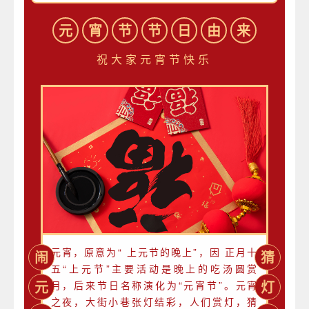
元
宵
节
节
日
由
来
祝大家元宵节快乐
元宵，原意为“ 上元节的晚上”，因 正月十
闹
猜
五“上元节”主要活动是晚上的吃汤圆赏
元
灯
月，后来节日名称演化为“元宵节”。元宵
之夜，大街小巷张灯结彩，人们赏灯，猜