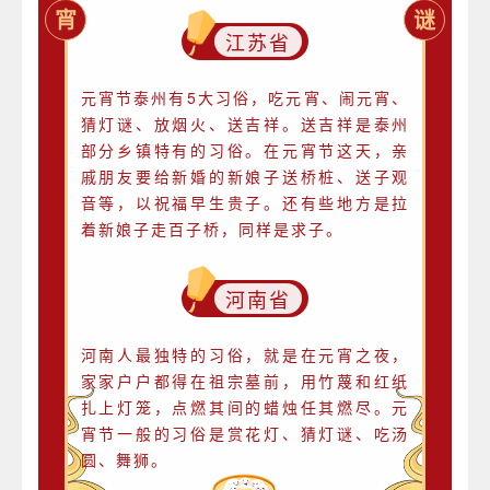
宵
谜
江苏省
元宵节泰州有5大习俗，吃元宵、闹元宵、
猜灯谜、放烟火、送吉祥。送吉祥是泰州
部分乡镇特有的习俗。在元宵节这天，亲
戚朋友要给新婚的新娘子送桥桩、送子观
音等，以祝福早生贵子。还有些地方是拉
着新娘子走百子桥，同样是求子。
河南省
河南人最独特的习俗，就是在元宵之夜，
家家户户都得在祖宗墓前，用竹蔑和红纸
扎上灯笼，点燃其间的蜡烛任其燃尽。元
宵节一般的习俗是赏花灯、猜灯谜、吃汤
圆、舞狮。