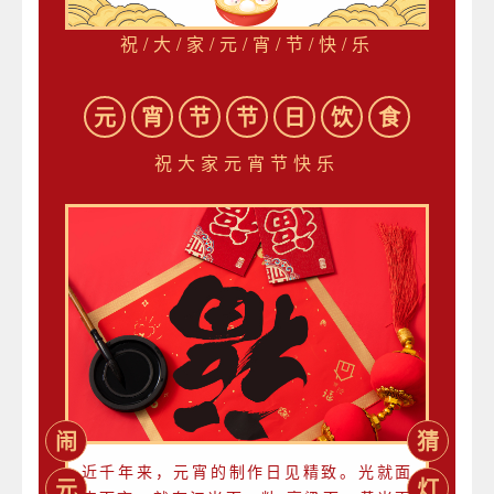
祝/大/家/元/宵/节/快/乐
元
宵
节
节
日
饮
食
祝大家元宵节快乐
闹
猜
近千年来，元宵的制作日见精致。光就面
元
灯