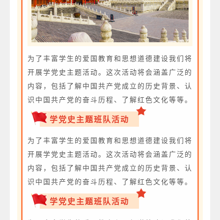
为了丰富学生的爱国教育和思想道德建设我们将
开展学党史主题活动。这次活动将会涵盖广泛的
内容，包括了解中国共产党成立的历史背景、认
识中国共产党的奋斗历程、了解红色文化等等。
学党史主题班队活动
为了丰富学生的爱国教育和思想道德建设我们将
开展学党史主题活动。这次活动将会涵盖广泛的
内容，包括了解中国共产党成立的历史背景、认
识中国共产党的奋斗历程、了解红色文化等等。
学党史主题班队活动