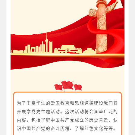
为了丰富学生的爱国教育和思想道德建设我们将
开展学党史主题活动。这次活动将会涵盖广泛的
内容，包括了解中国共产党成立的历史背景、认
识中国共产党的奋斗历程、了解红色文化等等。