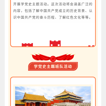
开展学党史主题活动。这次活动将会涵盖广泛的
内容，包括了解中国共产党成立的历史背景、认
识中国共产党的奋斗历程、了解红色文化等等。
学党史主题班队活动