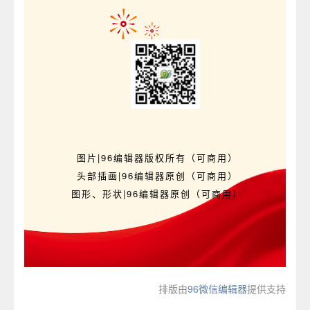
图片|96编辑器版权所有（可商用）
头部插画|96编辑器原创（可商用）
图形、形状|96编辑器原创（可商用）
排版由
96微信编辑器
提供支持