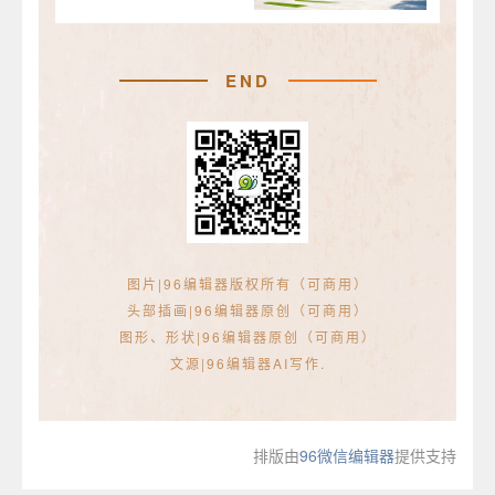
END
图片|96编辑器版权所有（可商用）
头部插画|96编辑器原创（可商用）
图形、形状|96编辑器原创（可商用）
文源|96编辑器AI写作.
排版由
96微信编辑器
提供支持