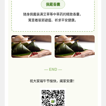
佩戴香囊
随身佩戴装满艾草等中草药的精致香囊，
寓意着驱邪避瘟、祈求平安健康。
— END —
祝大家端午节愉快，阖家安康！