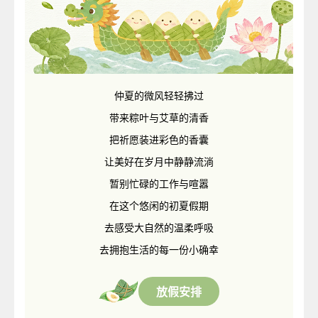
仲夏的微风轻轻拂过
带来粽叶与艾草的清香
把祈愿装进彩色的香囊
让美好在岁月中静静流淌
暂别忙碌的工作与喧嚣
在这个悠闲的初夏假期
去感受大自然的温柔呼吸
去拥抱生活的每一份小确幸
放假安排