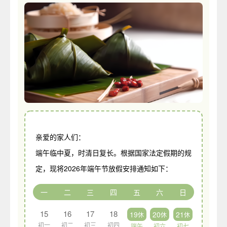
亲爱的家人们：
端午临中夏，时清日复长。根据国家法定假期的规
定，现将2026年端午节放假安排通知如下：
一
二
三
四
五
六
日
15
16
17
18
19
20
21
休
休
休
初一
初二
初三
初四
端午
初六
初七