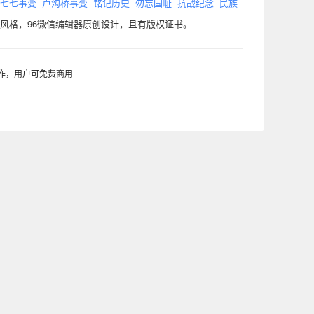
七七事变
卢沟桥事变
铭记历史
勿忘国耻
抗战纪念
民族
风格，96微信编辑器原创设计，且有版权证书。
制作，用户可免费商用