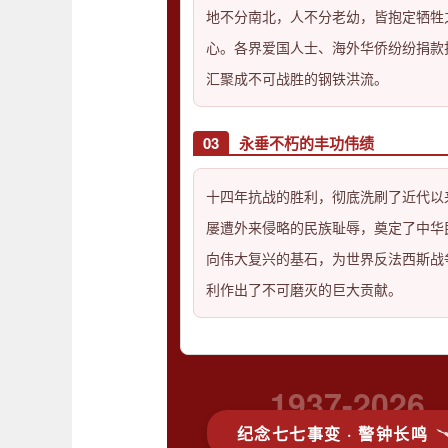
地不分南北，人不分老幼，皆抱定牺牲
心。各界爱国人士、海外华侨纷纷捐款
汇聚成不可战胜的钢铁洪流。
03
永垂不朽的丰功伟绩
十四年抗战的胜利，彻底洗刷了近代以
屡遭外来侵略的民族耻辱，奠定了中华
向伟大复兴的基石，为世界反法西斯战
利作出了不可磨灭的巨大贡献。
1937-2026
纪念七七事变 · 警钟长鸣