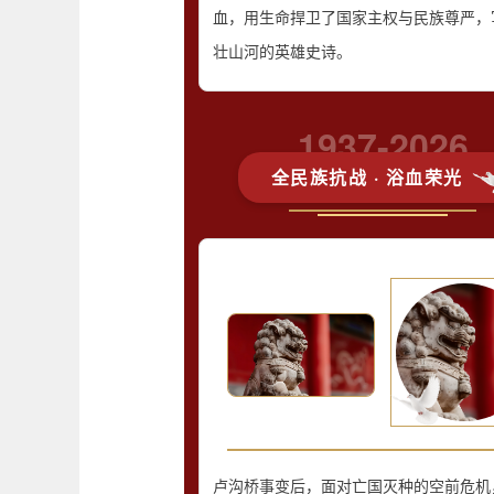
血，用生命捍卫了国家主权与民族尊严，
壮山河的英雄史诗。
1937-2026
全民族抗战 · 浴血荣光
卢沟桥事变后，面对亡国灭种的空前危机