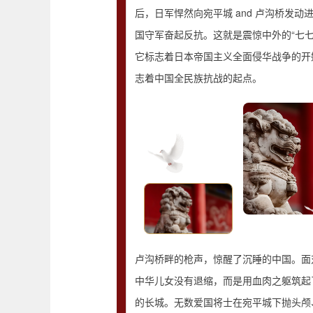
后，日军悍然向宛平城 and 卢沟桥发动
国守军奋起反抗。这就是震惊中外的“七七
它标志着日本帝国主义全面侵华战争的开
志着中国全民族抗战的起点。
卢沟桥畔的枪声，惊醒了沉睡的中国。面
中华儿女没有退缩，而是用血肉之躯筑起
的长城。无数爱国将士在宛平城下抛头颅