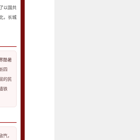
了以国共
北，长城
寒酷暑
新四
屈的民
墙铁
敌忾，