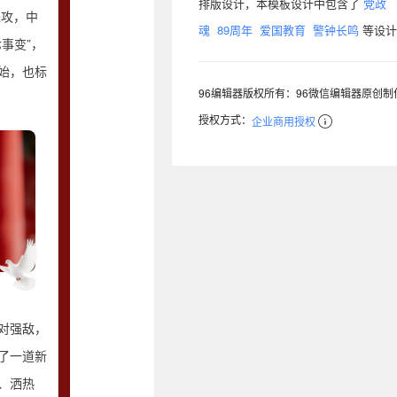
排版设计，本模板设计中包含了
党政
进攻，中
魂
89周年
爱国教育
警钟长鸣
等设计
事变”，
始，也标
96编辑器版权所有：96微信编辑器原创
授权方式：
企业商用授权
对强敌，
了一道新
、洒热