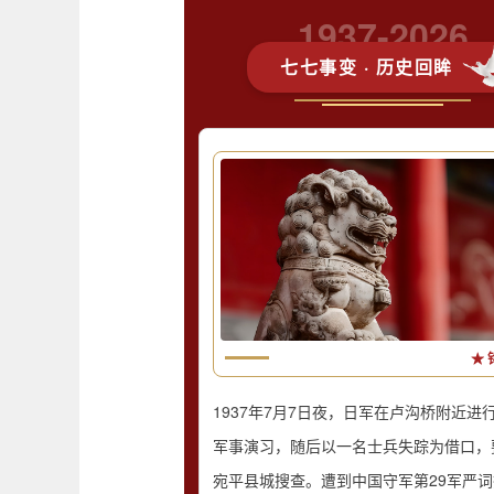
1937-2026
七七事变 · 历史回眸
★ 
1937年7月7日夜，日军在卢沟桥附近进
军事演习，随后以一名士兵失踪为借口，
宛平县城搜查。遭到中国守军第29军严