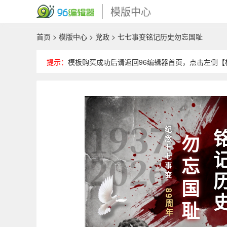
模版中心
首页
>
模版中心
>
党政
> 七七事变铭记历史勿忘国耻
提示：
模板购买成功后请返回96编辑器首页，点击左侧【模
纪念七七事变
铭记
勿忘国耻
89周年