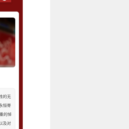
牲的无
永恒脊
重的悼
以及对