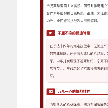
产党高举爱国主义旗帜，倡导并推动建立
合作为基础的抗日民族统一战线。大江南
内外，全民族的抗战烈火熊熊燃起。
01
不屈不挠的民族脊梁
在长达十四年的艰难抗战中，无论是严
的东北抗联，还是深入敌后的八路军、
军，中华儿女展现了视死如归、宁死不
族气节，用生命筑起了抗击侵略者的铜
壁。
02
万众一心的抗战精神
面对敌人的枪林弹雨，四万万同胞同仇