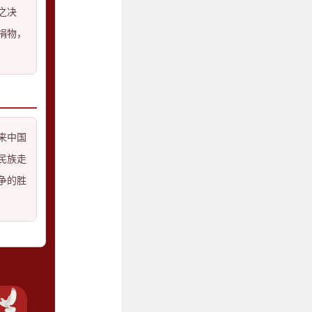
之决
捐物，
来中国
民族走
争的胜