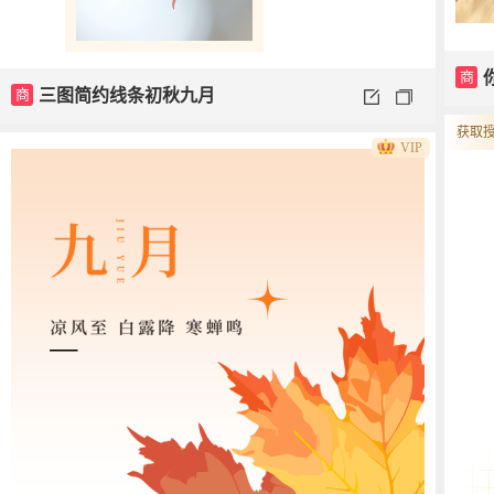
商
商
三图简约线条初秋九月
获取授
VIP