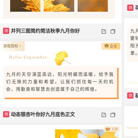
商
商
并列三图简约简洁秋季九月你好
九
雾
阳
获取授权 >
企业
里
Hello September
九月的天空湛蓝高远，阳光明媚而温暖，给予我
们无限的力量和希望。让我们抓住每一天的机
会，用勤奋和智慧去创造属于自己的辉煌。
商
商
动态银杏叶你好九月底色正文
VIP