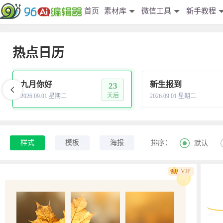
首页
素材库
微信工具
新手教程
热点日历
九月你好
新生报到
23
天后
2026.09.01 星期二
2026.09.01 星期二

样式
模板
海报
排序：
默认
VIP