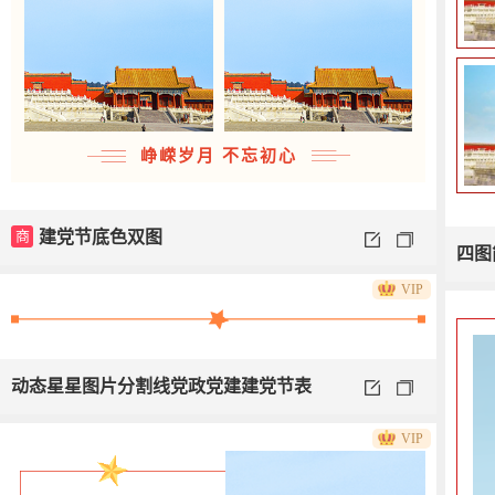
峥嵘岁月 不忘初心
商
建党节底色双图
四图
VIP
动态星星图片分割线党政党建建党节表
VIP
彰勋章