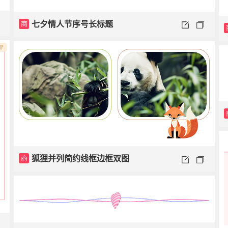
商
七夕情人节序号长标题
IP
商
狐狸并列简约线框边框双图