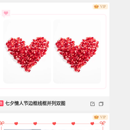
VIP
商
七夕情人节边框线框并列双图
VIP