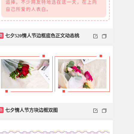
追捧。不少网友特地选在这一天，在上向
自己所爱的人表白。
商
七夕520情人节边框底色正文动态桃
心
商
七夕情人节方块边框双图