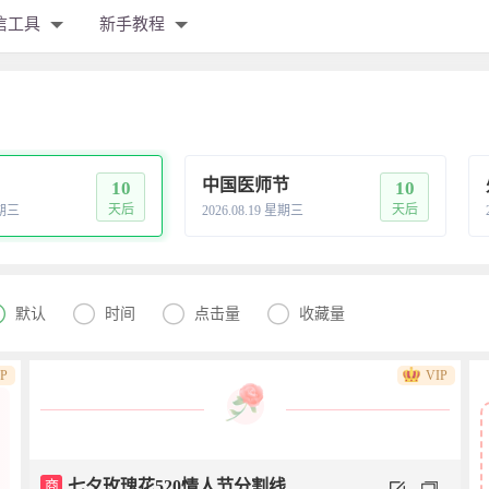
信工具
新手教程
中国医师节
10
10
天后
天后
星期三
2026.08.19 星期三




默认
时间
点击量
收藏量
IP
VIP
商
七夕玫瑰花520情人节分割线