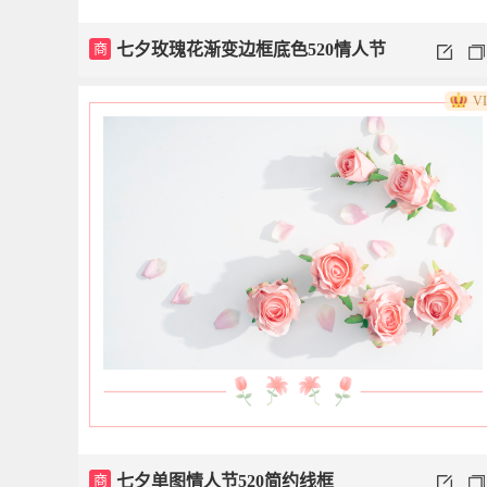
商
七夕玫瑰花渐变边框底色520情人节
V
正文
商
七夕单图情人节520简约线框