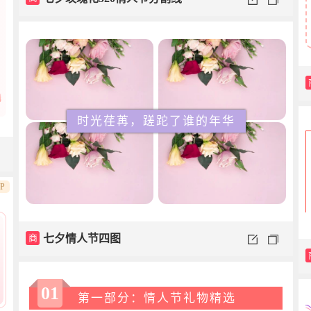
时光荏苒，蹉跎了谁的年华
IP
商
七夕情人节四图
01
第一部分：情人节礼物精选