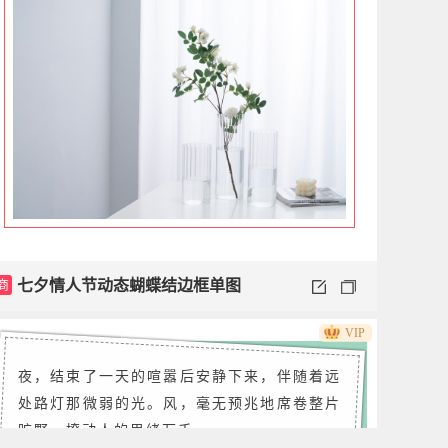
商
七夕情人节动态蝴蝶结边框单图
VIP
夜，结束了一天的喧嚣后安静下来，伴随着远
处路灯那微弱的光。风，毫无预兆地席卷整片