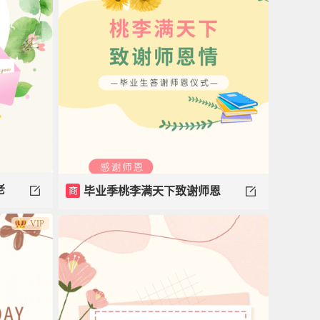
老
商
毕业季桃李满天下致谢师恩
VIP
情模板