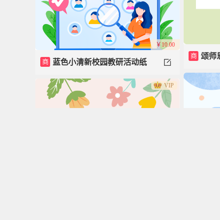
￥10.00
商
颂师
商
蓝色小清新校园教研活动纸
VIP
飞机