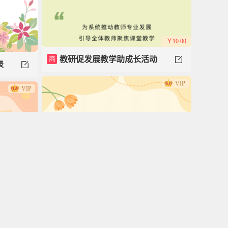
￥10.00
商
教研促发展教学助成长活动
表
VIP
模板
VIP