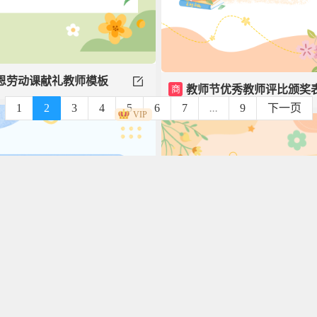
恩劳动课献礼教师模板
商
教师节优秀教师评比颁奖
1
2
3
4
5
6
7
...
9
下一页
VIP
彰模板