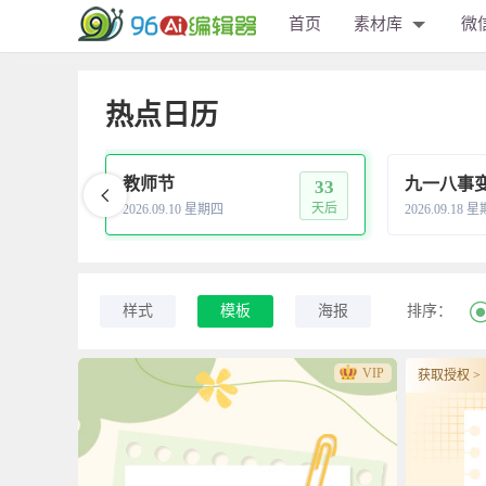
首页
素材库
微
热点日历
教师节
九一八事
30
33
天后
天后
2026.09.10 星期四
2026.09.18 
样式
模板
海报
排序：
VIP
获取授权 >