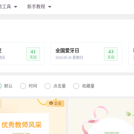
信工具
新手教程
变
全国爱牙日
41
43
天后
天后
星期五
2026.09.20 星期日




默认
时间
点击量
收藏量
企业