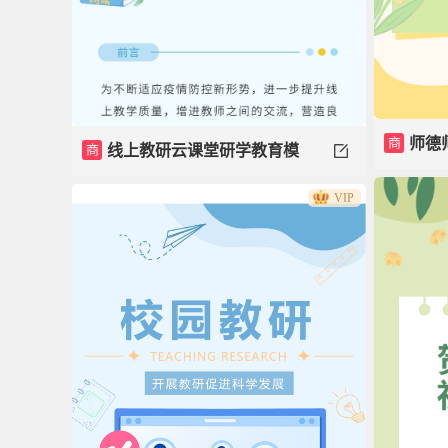
商
师德
商
线上教研云课堂研学教育模
VIP
板