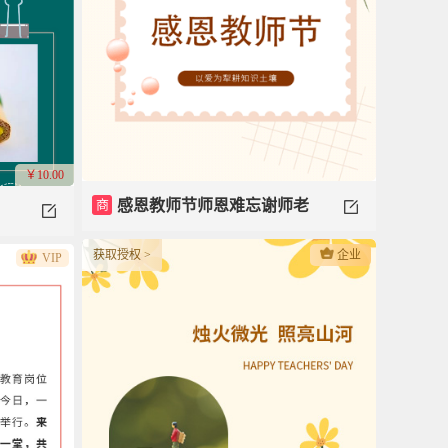
￥10.00
商
感恩教师节师恩难忘谢师老
师模板
获取授权 >
企业
VIP