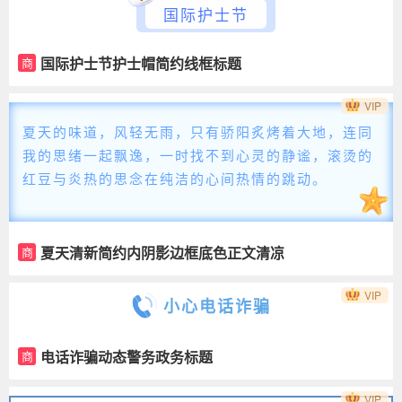
国际护士节
国际护士节护士帽简约线框标题
商
VIP
夏天的味道，风轻无雨，只有骄阳炙烤着大地，连同
我的思绪一起飘逸，一时找不到心灵的静谧，滚烫的
红豆与炎热的思念在纯洁的心间热情的跳动。
夏天清新简约内阴影边框底色正文清凉
商
一夏立夏
VIP
小心电话诈骗
电话诈骗动态警务政务标题
商
VIP