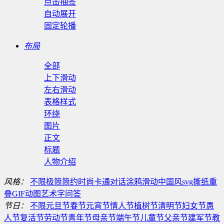
点击抽签
自动展开
固定轮播
布局
全部
上下滑动
左右滑动
表格样式
环绕
图片
正文
标题
人物介绍
风格：
不限
极简
简约
时尚
卡通
对话
涂鸦
滑动
中国风
svg
撕纸
重
叠
GIF动图
艺术字
问答
节日：
不限
元旦节
春节
元宵节
情人节
植树节
清明节
妇女节
愚
人节
复活节
劳动节
青年节
母亲节
端午节
儿童节
父亲节
建军节
教