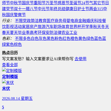
师节
中秋节
国庆节
重阳节
万圣节
感恩节
圣诞节
24节气
其它节日
建党节
双十一
腊八节
中元节
年终总结
健康日
护士节
两会
315
中
秋国庆
警察节
行业：
不限
党政
简洁
教育
医疗
商务
母婴
电商
金融
婚庆
科技
餐
饮
影视
活动
家居
房产
旅游
汽车
职场
体育
世界杯
开学季
秋天
冬天
春天
夏天
毕业季
高考
环保
安防
法律
农业
工业
色彩：
不限
多色
白色
灰色
黑色
粉色
红色
橙色
黄色
绿色
蓝色
蓝
绿
紫色
棕色
热点日历
写文案发愁？输入文案要求让AI来帮你写
去使用
查看全部
定制模版
末伏
2026.08.14 星期五
5