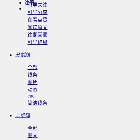
注册
引导关注
引导分享
在看点赞
阅读原文
往期回顾
引导标星
分割线
全部
线条
图片
动态
end
简洁线条
二维码
全部
图文