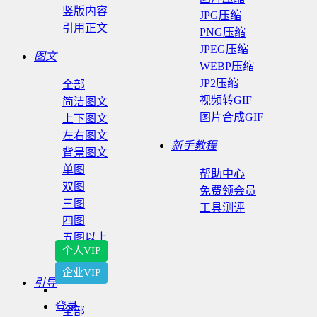
竖版内容
JPG压缩
引用正文
PNG压缩
JPEG压缩
图文
WEBP压缩
JP2压缩
全部
视频转GIF
简洁图文
图片合成GIF
上下图文
左右图文
新手教程
背景图文
单图
帮助中心
双图
免费领会员
三图
工具测评
四图
五图以上
个人VIP
纯图片
企业VIP
引导
登录
全部