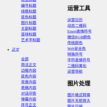
编号标题
运营工具
线框标题
底色标题
运营日历
图片标题
动态二维码
主副标题
Emoji表情符号
竖排标题
微信RGB颜色
艺术字标题
传统颜色
Web安全色
正文
特殊符号
全部
字符表情符号
简洁正文
二维码美化
边框内容
运营导航
底色内容
背景内容
图片处理
表格内容
对话问答
图片格式转换
弹幕内容
图片无损放大
序号正文
图片压缩