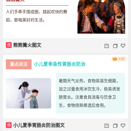
人们手牵手围成圈，跳起欢快的舞
蹈，歌唱美好的生活。
商
熊熊篝火图文
VIP
小儿夏季急性胃肠炎防治
重点关注
暑期天气炎热，食物易滋生细菌，
加之过量食用冰饮生冷，极易诱发
肠胃炎。注重食具消毒与饮食卫
生，食物烧熟煮透后食用。
商
小儿夏季胃肠炎防治图文