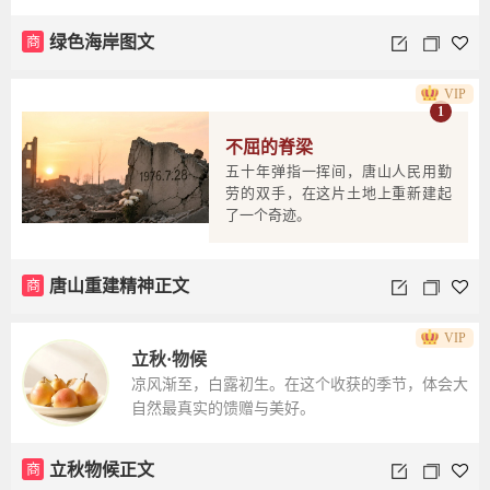
商
绿色海岸图文
VIP
1
不屈的脊梁
五十年弹指一挥间，唐山人民用勤
劳的双手，在这片土地上重新建起
了一个奇迹。
商
唐山重建精神正文
VIP
立秋·物候
凉风渐至，白露初生。在这个收获的季节，体会大
自然最真实的馈赠与美好。
商
立秋物候正文