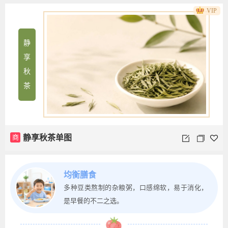
VIP
静
享
秋
茶
商
静享秋茶单图
均衡膳食
多种豆类熬制的杂粮粥，口感绵软，易于消化，
是早餐的不二之选。