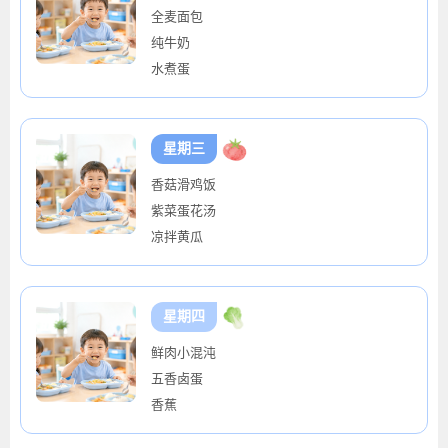
全麦面包
纯牛奶
水煮蛋
星期三
香菇滑鸡饭
紫菜蛋花汤
凉拌黄瓜
星期四
鲜肉小混沌
五香卤蛋
香蕉