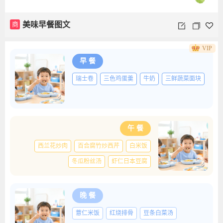
商
美味早餐图文
VIP
早 餐
瑞士卷
三色鸡蛋羹
牛奶
三鲜蔬菜面块
午 餐
西兰花炒肉
百合腐竹炒西芹
白米饭
冬瓜粉丝汤
虾仁日本豆腐
晚 餐
薏仁米饭
红烧排骨
豆条白菜汤