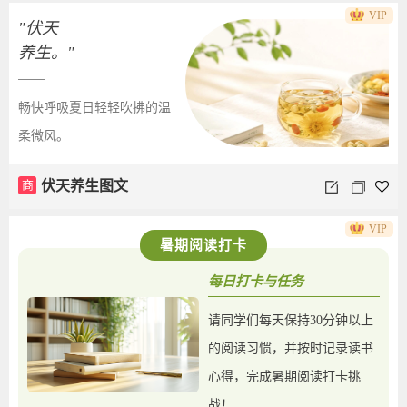
VIP
"伏天
养生。"
畅快呼吸夏日轻轻吹拂的温
柔微风。
商
伏天养生图文
VIP
暑期阅读打卡
每日打卡与任务
请同学们每天保持30分钟以上
的阅读习惯，并按时记录读书
心得，完成暑期阅读打卡挑
战！