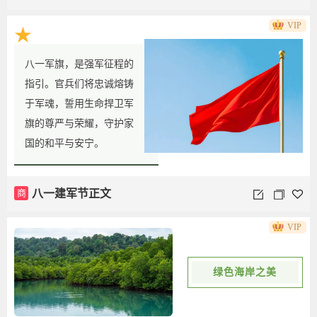
VIP
★
八一军旗，是强军征程的
指引。官兵们将忠诚熔铸
于军魂，誓用生命捍卫军
旗的尊严与荣耀，守护家
国的和平与安宁。
商
八一建军节正文
VIP
绿色海岸之美