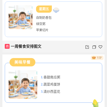
星期五
自制奶香包
绿豆粥
苹果切片
商
一周餐食安排图文
VIP
美味早餐
1.
香甜南瓜粥
2.
蔬菜鸡蛋饼
3.
清炒西蓝花