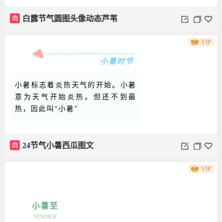
水，味道醇厚，具有清热解毒、提神
醒脑的功效。
商
白露节气圆图头像动态芦苇
VIP
小暑时节
小暑标志着炎热天气的开始。小暑
意为天气开始炎热。但还不到最
热，因此叫“小暑”
VIP
商
24节气小暑西瓜图文