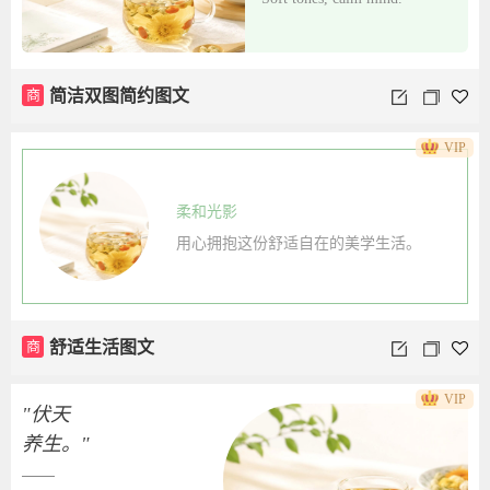
商
简洁双图简约图文
VIP
柔和光影
用心拥抱这份舒适自在的美学生活。
商
舒适生活图文
VIP
"伏天
养生。"