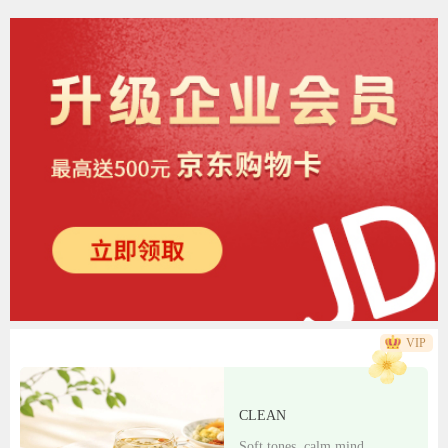
VIP
CLEAN
Soft tones, calm mind.