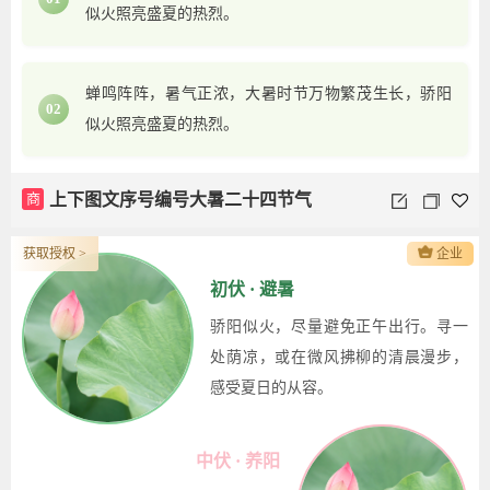
似火照亮盛夏的热烈。
蝉鸣阵阵，暑气正浓，大暑时节万物繁茂生长，骄阳
02
似火照亮盛夏的热烈。
商
上下图文序号编号大暑二十四节气
获取授权 >
企业
初伏 · 避暑
骄阳似火，尽量避免正午出行。寻一
处荫凉，或在微风拂柳的清晨漫步，
感受夏日的从容。
中伏 · 养阳