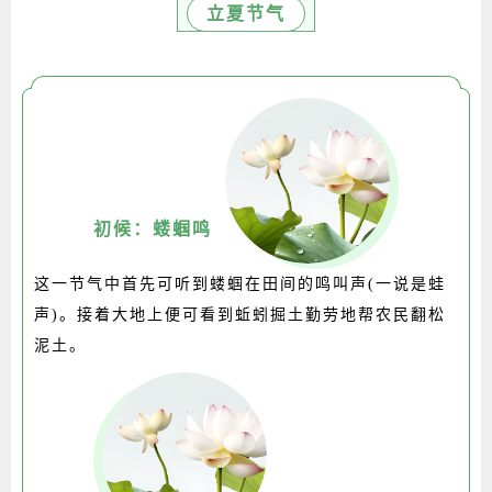
立夏节气
初候：蝼蝈鸣
这一节气中首先可听到蝼蝈在田间的鸣叫声(一说是蛙
声)。接着大地上便可看到蚯蚓掘土勤劳地帮农民翻松
泥土。