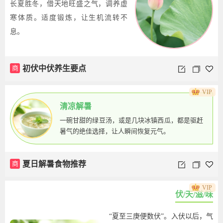
长夏胜冬，借天地旺盛之气，调养虚
寒体质。适度锻炼，让生机流转不
息。
商
初伏中伏养生要点
VIP
清凉解暑
一碗甘甜的绿豆汤，或是几块冰镇西瓜，都是驱赶
暑气的绝佳选择，让人瞬间恢复元气。
商
夏日解暑食物推荐
VIP
伏/天/滋/味
“夏至三庚便数伏”。入伏以后，气