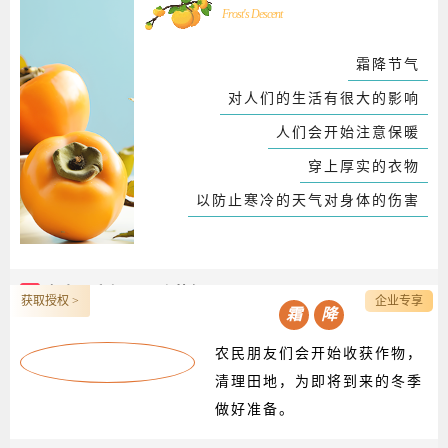
Frost's Descent
霜降节气
对人们的生活有很大的影响
人们会开始注意保暖
穿上厚实的衣物
以防止寒冷的天气对身体的伤害
商
左右图文橘子霜降节气
获取授权 >
企业专享
霜
降
农民朋友们会开始收获作物，
清理田地，为即将到来的冬季
做好准备。