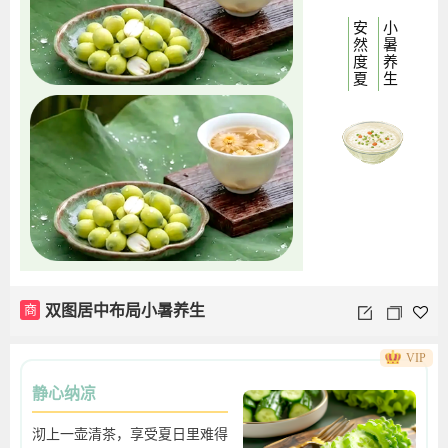
安
小
然
暑
度
养
夏
生
商
双图居中布局小暑养生
VIP
静心纳凉
沏上一壶清茶，享受夏日里难得