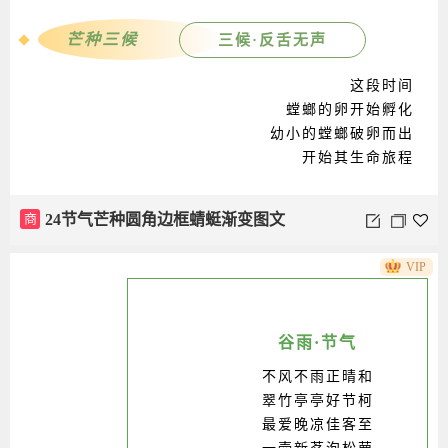
芒种三候
二候·鵾始鸣
这段时间
螳螂的卵开始孵化
幼小的螳螂破卵而出
开始其生命旅程
VIP
芒种三候
三候·反舌无声
谷雨·节气
不风不雨正晴和
翠竹亭亭好节柯
最爱晚凉佳客至
这段时间