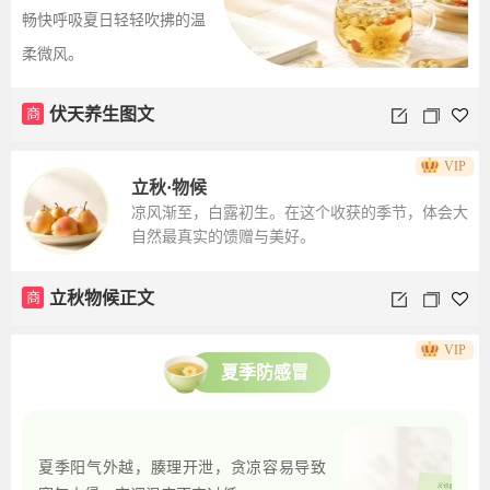
畅快呼吸夏日轻轻吹拂的温
柔微风。
商
伏天养生图文
VIP
立秋·物候
凉风渐至，白露初生。在这个收获的季节，体会大
自然最真实的馈赠与美好。
商
立秋物候正文
VIP
夏季防感冒
夏季阳气外越，腠理开泄，贪凉容易导致