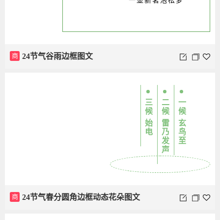
一壶新茗泡松萝
螳螂的卵开始孵化
幼小的螳螂破卵而出
开始其生命旅程
商
24节气谷雨边框图文
商
24节气芒种圆角边框蜻蜓渐变图文
三候 始电
二候 雷乃发声
一候 玄鸟至