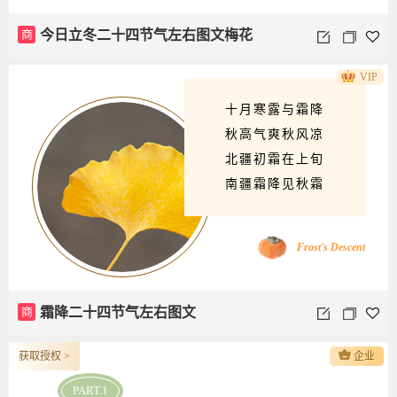
商
今日立冬二十四节气左右图文梅花
VIP
十月寒露与霜降
秋高气爽秋风凉
北疆初霜在上旬
南疆霜降见秋霜
Frost's Descent
商
霜降二十四节气左右图文
获取授权 >
企业
PART.1