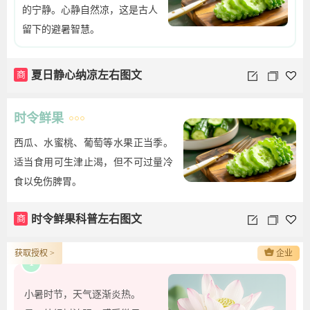
的宁静。心静自然凉，这是古人
留下的避暑智慧。
商
夏日静心纳凉左右图文
时令鲜果
西瓜、水蜜桃、葡萄等水果正当季。
适当食用可生津止渴，但不可过量冷
食以免伤脾胃。
商
时令鲜果科普左右图文
获取授权 >
企业
1
小暑时节，天气逐渐炎热。