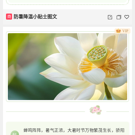
商
防暑降温小贴士图文
VIP
蝉鸣阵阵，暑气正浓，大暑时节万物繁茂生长，骄阳
01