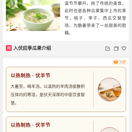
温节节攀升。除了传统的美食，
此时也是各种瓜果集中上市的季
节，桃子、李子、西瓜交替登
场，为酷暑带来了一丝甜美的慰
藉。
商
入伏应季瓜果介绍
VIP
以热制热 · 伏羊节
大暑至，喝羊汤。以温热的羊肉汤驱散积
压体内的寒湿，是伏天深厚的中医饮食智
慧。
以热制热 · 伏羊节