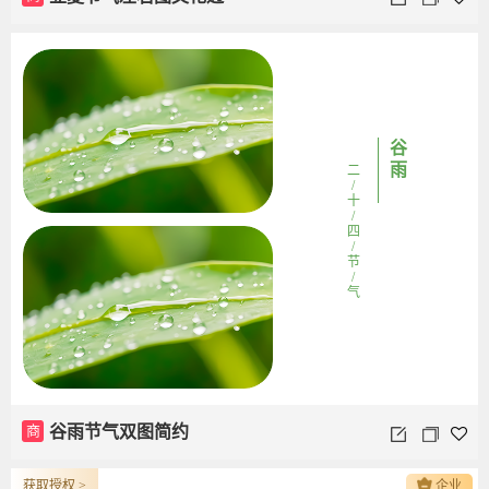
谷
雨
二
/
十
/
四
/
节
/
气
商
谷雨节气双图简约
获取授权 >
企业