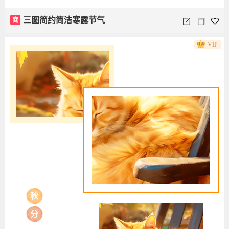
商
三图简约简洁寒露节气
VIP
秋
分