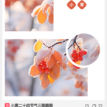
小
寒
商
小寒二十四节气三图圆图