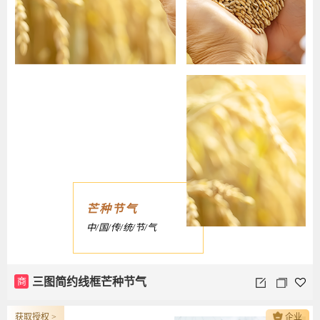
芒种节气
中/国/传/统/节/气
商
三图简约线框芒种节气
获取授权 >
企业