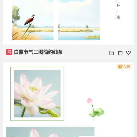
/
冬
/
来
商
白露节气三图简约线条
VIP