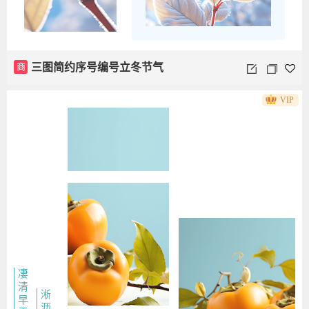
商
三图简约序号编号立冬节气
VIP
凄
清
淅
早
沥