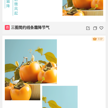
霜
微
降
风
起
商
三图简约线条霜降节气
VIP