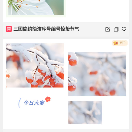
商
三图简约简洁序号编号惊蛰节气
VIP
今日大寒