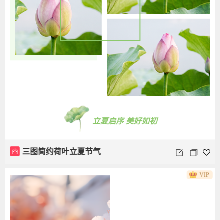
立夏启序 美好如初
商
三图简约荷叶立夏节气
VIP