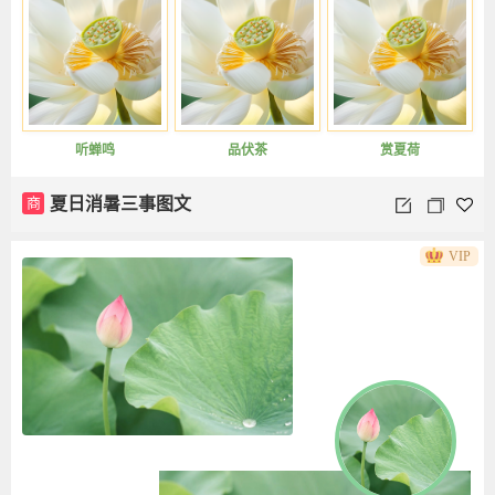
听蝉鸣
品伏茶
赏夏荷
商
夏日消暑三事图文
VIP