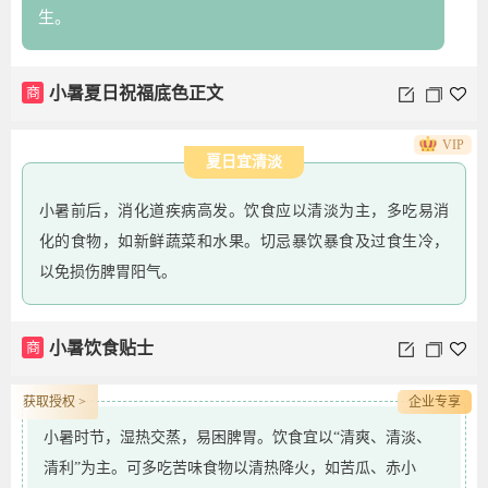
生。
商
小暑夏日祝福底色正文
VIP
夏日宜清淡
小暑前后，消化道疾病高发。饮食应以清淡为主，多吃易消
化的食物，如新鲜蔬菜和水果。切忌暴饮暴食及过食生冷，
以免损伤脾胃阳气。
商
小暑饮食贴士
获取授权 >
企业专享
小暑时节，湿热交蒸，易困脾胃。饮食宜以“清爽、清淡、
清利”为主。可多吃苦味食物以清热降火，如苦瓜、赤小