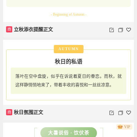
- Beginning of Autumn -
商
立秋添衣提醒正文
AUTUMN
秋日的私语
落叶在空中盘旋，似乎在诉说着夏日的眷恋。而秋，就
这样静悄悄地来了，带着丰收的喜悦和一丝丝凉意。
商
秋日氛围正文
VIP
大暑说俗 · 饮伏茶