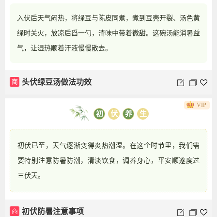
入伏后天气闷热，将绿豆与陈皮同煮，煮到豆壳开裂、汤色黄
绿时关火，放凉后舀一勺，清味中带着微甜。这碗汤能消暑益
气，让湿热顺着汗液慢慢散去。
商
头伏绿豆汤做法功效
VIP
初
伏
养
生
初伏已至，天气逐渐变得炎热潮湿。在这个时节里，我们需
要特别注意防暑防潮，清淡饮食，调养身心，平安顺遂度过
三伏天。
商
初伏防暑注意事项