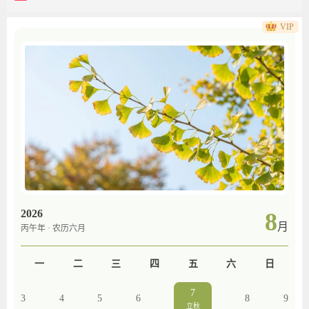
VIP
2026
8
月
丙午年 · 农历六月
一
二
三
四
五
六
日
7
3
4
5
6
8
9
立秋