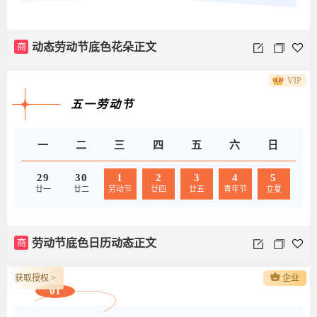
商
动态劳动节底色花朵正文
VIP
五一劳动节
一
二
三
四
五
六
日
29
30
1
2
3
4
5
廿一
廿二
劳动节
廿四
廿五
青年节
立夏
商
劳动节底色日历动态正文
获取授权 >
企业
01