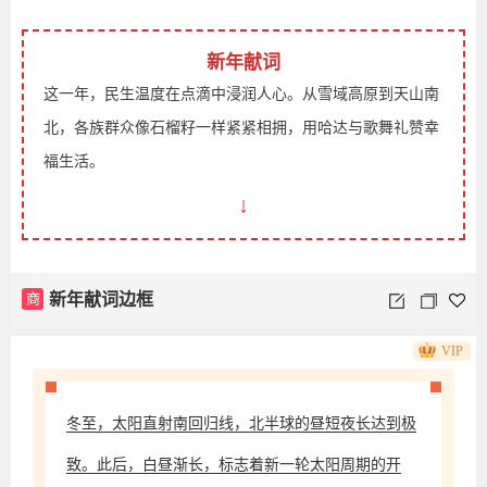
新年献词
这一年，民生温度在点滴中浸润人心。从雪域高原到天山南
北，各族群众像石榴籽一样紧紧相拥，用哈达与歌舞礼赞幸
福生活。
↓
商
新年献词边框
VIP
冬至，太阳直射南回归线，北半球的昼短夜长达到极
致。此后，白昼渐长，标志着新一轮太阳周期的开