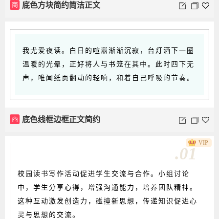
商
底色方块简约简洁正文
我尤爱夜读。白日的喧嚣渐渐沉寂，台灯洒下一圈
温暖的光晕，正好将人与书笼在其中。此时四下无
声，唯闻纸页翻动的轻响，和着自己呼吸的节奏。
商
底色线框边框正文简约
VIP
.01
校园读书写作活动促进学生交流与合作。小组讨论
中，学生分享心得，增强沟通能力，培养团队精神。
这种互动激发创造力，碰撞新思想，传递知识促进心
灵与思想的交流。