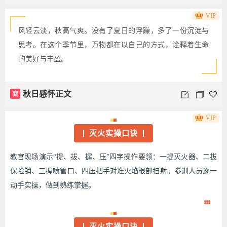
VIP
风轻云淡，秋高气爽。没有了夏日的浮躁，多了一份沉淀与
思考。在这个季节里，万物都在以自己的方式，诠释着生命
的美好与丰盈。
商
秋日感怀正文
VIP
灭火实操口诀
教官现场演示“提、拔、握、压”四字操作要领：一提灭火器、二拔
保险销、三握喷管口、四压把手对准火焰根部扫射。参训人员逐一
动手实操，做到熟练掌握。
灭火实操口诀