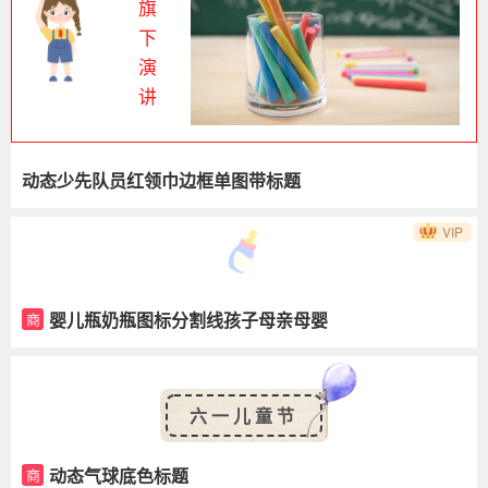
旗
下
演
讲
动态少先队员红领巾边框单图带标题
VIP
婴儿瓶奶瓶图标分割线孩子母亲母婴
商
六一儿童节
动态气球底色标题
商