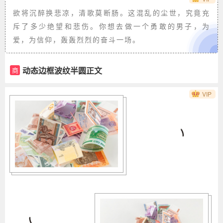
欲将沉醉换悲凉，清歌莫断肠。这混乱的尘世，究竟充
斥了多少绝望和悲伤。你想去做一个勇敢的男子，为
爱，为信仰，轰轰烈烈的奋斗一场。
动态边框波纹半圆正文
商
VIP