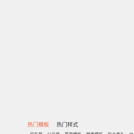
热门模板
热门样式
端午节
父亲节
夏至模板
禁毒模板
毕业典礼
幼