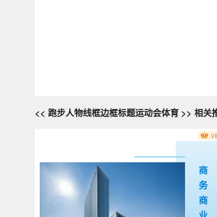
<< 跑步人物线框边框标题运动会体育 >> 相关
VI
商
务
商
业