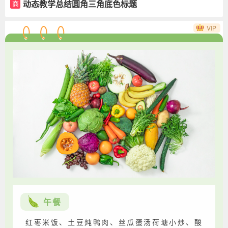
动态教学总结圆角三角底色标题
商
VIP
午餐
红枣米饭、土豆炖鸭肉、丝瓜蛋汤荷塘小炒、酸