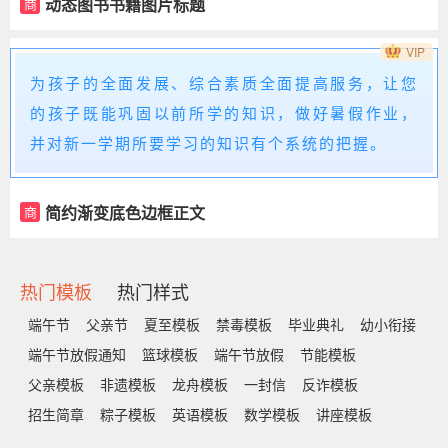
动态图书书籍图片标题
商
VIP
为孩子的全面发展、综合素质全面提高服务，让您
的孩子既能巩固以前所学的知识，做好暑假作业，
并对新一学期所要学习的知识有个系统的把握。
简约渐变底色边框正文
商
热门模板
热门样式
端午节
父亲节
夏至模板
禁毒模板
毕业典礼
幼小衔接
端午节放假通知
篮球模板
端午节放假
节能模板
父亲模板
非遗模板
龙舟模板
一封信
反诈模板
招生简章
粽子模板
英语模板
数学模板
讲座模板