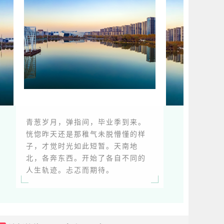
青葱岁月，弹指间，毕业季到来。
恍惚昨天还是那稚气未脱懵懂的样
子，才觉时光如此短暂。天南地
北，各奔东西。开始了各自不同的
人生轨迹。忐忑而期待。