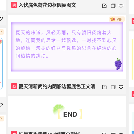
入伏底色荷花边框圆圈图文
商
VIP
夏天的味道，风轻无雨，只有骄阳炙烤着大
P
地，连同我的思绪一起飘逸，一时找不到心灵
的静谧，滚烫的红豆与炎热的思念在纯洁的心
间热情的跳动。
夏天清新简约内阴影边框底色正文清
商
凉一夏立夏
END
P
商