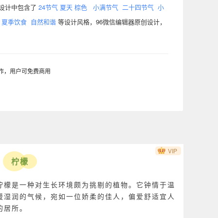
设计中包含了
24节气
夏天
棕色
小满节气
二十四节气
小
夏季饮食
自然和谐
等设计风格，96微信编辑器原创设计，
制作，用户可免费商用
VIP
柠檬
柠檬是一种对生长环境颇为挑剔的植物。它钟情于温
暖湿润的气候，宛如一位娇柔的佳人，偏爱舒适宜人
的居所。