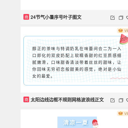
24节气小暑序号叶子图文
商
VI
醇正的茶味与特调奶乳在味蕾间合二为一入
口即化的双皮奶配上软糯香甜的红豆质感细
腻嫩滑，口味甜香清淡带着丝丝的甜味，让
你回味无穷初恋般甜美的感觉，绝对是小仙
女的最爱。
太阳边线边框不规则网格波浪线正文
商
夏日
VI
清凉一夏