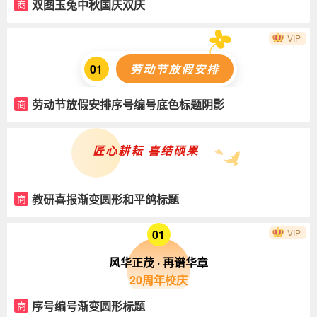
双图玉兔中秋国庆双庆
商
VIP
01
劳动节放假安排
劳动节放假安排序号编号底色标题阴影
商
匠心耕耘 喜结硕果
教研喜报渐变圆形和平鸽标题
商
01
VIP
风华正茂 · 再谱华章
20周年校庆
序号编号渐变圆形标题
商