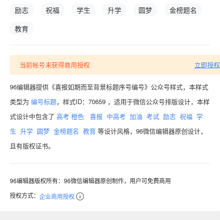
励志
祝福
学生
升学
圆梦
金榜题名
教育
当前帐号未获得商用授权
立即授权
96编辑器提供《喜报如期而至背景标题序号编号》公众号样式，本样式
类型为
编号标题
，样式ID：70659 ，适用于微信公众号排版设计，本样
式设计中包含了
高考
橙色
喜报
中高考
加油
考试
励志
祝福
学
生
升学
圆梦
金榜题名
教育
等设计风格，96微信编辑器原创设计，
且有版权证书。
96编辑器版权所有：96微信编辑器原创制作，用户可免费商用
授权方式：
企业商用授权