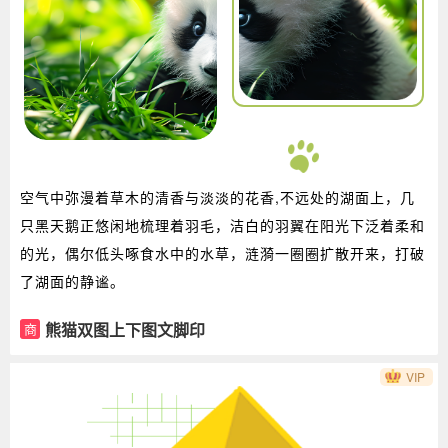
空气中弥漫着草木的清香与淡淡的花香,不远处的湖面上，几
只黑天鹅正悠闲地梳理着羽毛，洁白的羽翼在阳光下泛着柔和
的光，偶尔低头啄食水中的水草，涟漪一圈圈扩散开来，打破
了湖面的静谧。
熊猫双图上下图文脚印
商
VIP