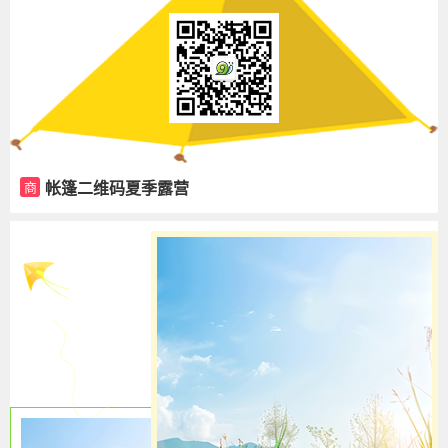
帐篷二维码夏季露营
商