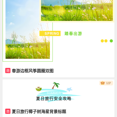
踏春出游
SPRING
春游边框风筝圆圈双图
商
VIP
SUMMER
夏日旅行安全攻略
夏日旅行椰子树海星背景标题
商