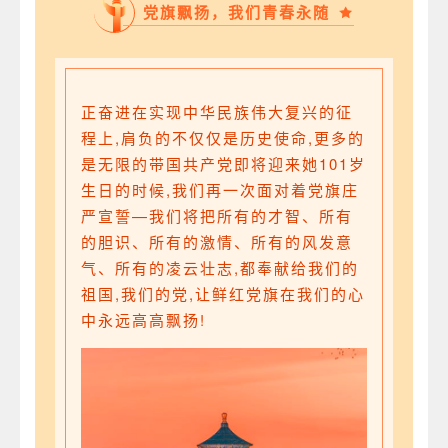
党旗飘扬，我们青春永随
正奋进在实现中华民族伟大复兴的征
程上,肩负的不仅仅是历史使命,更多的
是无限的带国共产党即将迎来她101岁
生日的时候,我们再一次面对着党旗庄
严宣誓—我们将把所有的才智、所有
的胆识、所有的激情、所有的风发意
气、所有的凌云壮志,都奉献给我们的
祖国,我们的党,让鲜红党旗在我们的心
中永远高高飘扬!