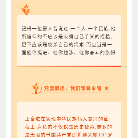
记得一位誓人曾说过:一个人,一个民族,他
所信仰的不应该是束缛自己手脚的桎梏,
更不应该是绞杀自己的绳索,而应当是一
面催你挺进、催你跋涉、催你奋斗的旗帜
党旗飘扬，我们青春永随
正奋进在实现中华民族伟大复兴的征
程上,肩负的不仅仅是历史使命,更多的
是无限的带国共产党即将迎来她101岁