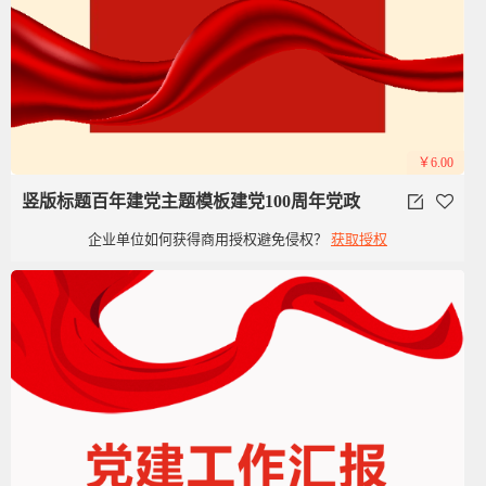
￥6.00
竖版标题百年建党主题模板建党100周年党政
企业单位如何获得商用授权避免侵权？
获取授权
党建红色