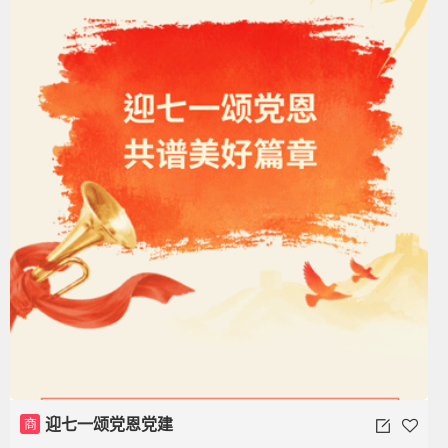
商
迎七一颂党恩党建