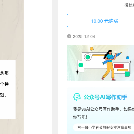
微信
10.00 元购买
2025-12-04
念那
个特
烈，
我是96AI公众号写作助手，如
你写吧！
写一份小学春节放假安排注意事项