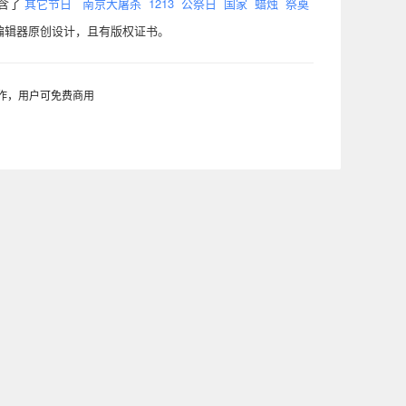
包含了
其它节日
南京大屠杀
1213
公祭日
国家
蜡烛
祭奠
编辑器原创设计，且有版权证书。
制作，用户可免费商用