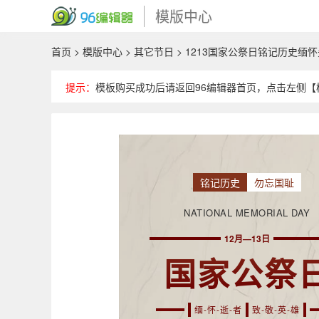
模版中心
首页
>
模版中心
>
其它节日
> 1213国家公祭日铭记历史缅
提示：
模板购买成功后请返回96编辑器首页，点击左侧【模
铭记历史
勿忘国耻
NATIONAL MEMORIAL DAY
12月—13日
国家公祭
缅-怀-逝-者
致-敬-英-雄