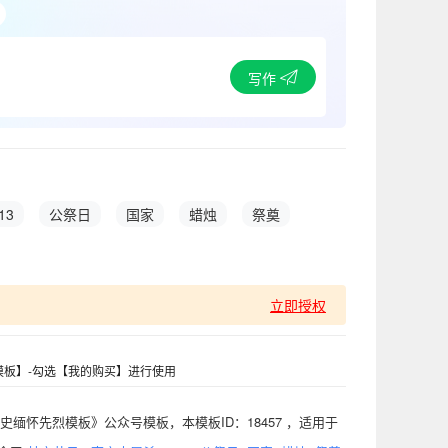
写作
13
公祭日
国家
蜡烛
祭奠
立即授权
板】-勾选【我的购买】进行使用
历史缅怀先烈模板》公众号模板，本模板ID：18457 ，适用于