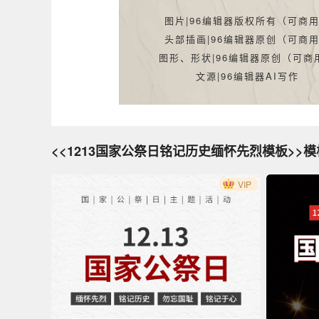
图片|96编辑器版权所有（可商
头部插画|96编辑器原创（可商
图形、形状|96编辑器原创（可商
文源|96编辑器AI写作
<<1213国家公祭日铭记历史缅怀先烈模板>>
VIP