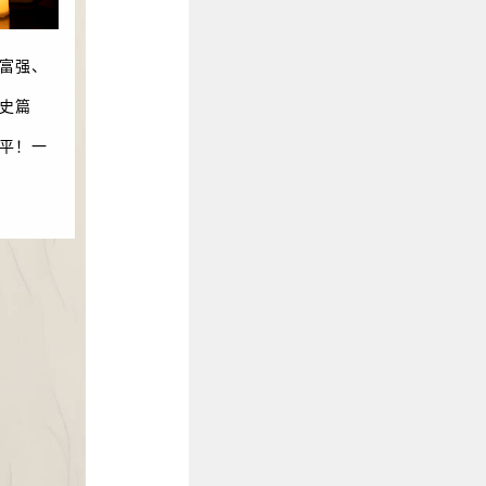
富强、
史篇
平！一