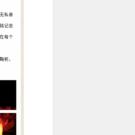
无私奋
铭记忠
在每个
鞠躬，