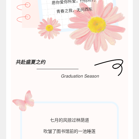
愿你爱你所爱，行你所行
青春之我，无问西东
共赴盛夏之约
Graduation Season
七月的风掠过林荫道
吹皱了图书馆前的一池睡莲