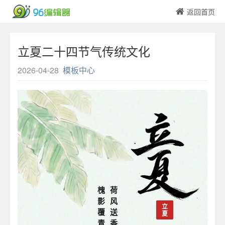
返回首页
立夏二十四节气传统文化
2026-04-28
模板中心
槐
荷
影
风
立
覆
送
夏
青
香