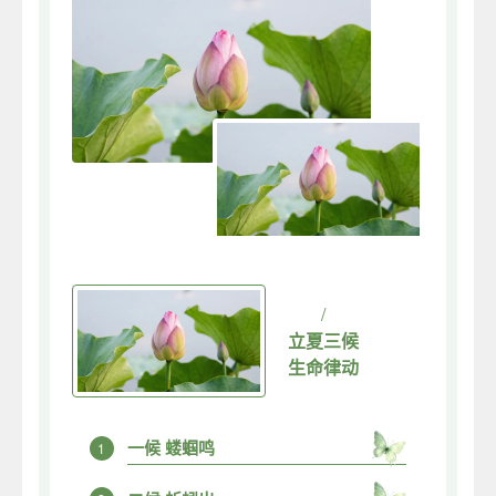
/
立夏三候
生命律动
一候 蝼蝈鸣
1