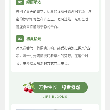
绿荫渐浓
02
告别了春天的繁花，初夏的绿意开始占据主场。浓
密的槐树影覆盖在青苔上，微风过处，光影斑驳，
是盛夏来临前最宁静的告白。
初夏拾光
03
荷风送香气，竹露滴清响。感受指尖划过微风的清
凉，每一寸光阴都浸润着草木的芬芳，在这个时
节，生命以最热烈的方式向上生长。
万物生长 · 绿意盎然
- LIFE BLOOMS -