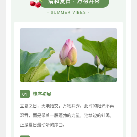
清和夏日 · 万物并秀
- SUMMER VIBES -
槐序初展
01
立夏之日，天地始交，万物并秀。此时的阳光不再
温吞，而是带着一股蓬勃的力量。池塘边的蛙鸣，
正是夏日最动听的序曲。