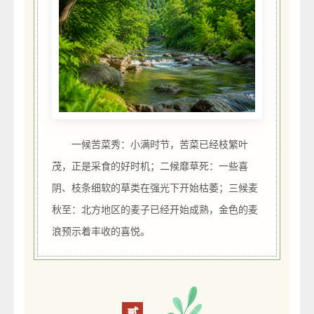
一候苦菜秀：小满时节，苦菜已经枝繁叶
茂，正是采食的好时机；二候靡草死：一些喜
阴、枝条细软的草类在强光下开始枯萎；三候麦
秋至：北方地区的麦子已经开始成熟，金色的麦
浪预示着丰收的喜悦。
贰