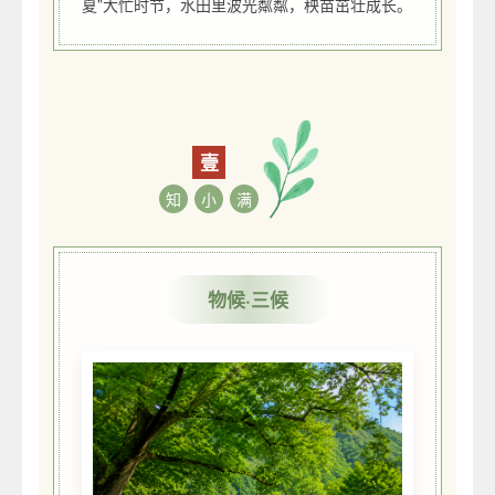
夏”大忙时节，水田里波光粼粼，秧苗茁壮成长。
壹
知
小
满
物候·三候