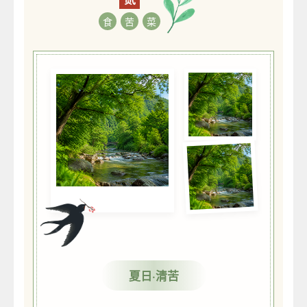
食
苦
菜
夏日·清苦