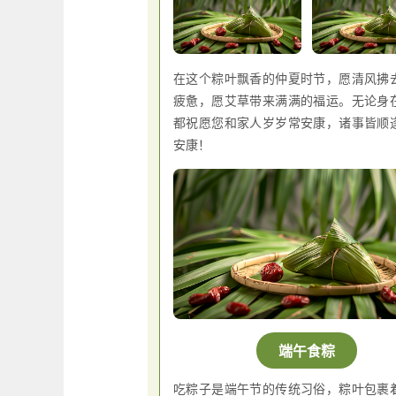
在这个粽叶飘香的仲夏时节，愿清风拂
疲惫，愿艾草带来满满的福运。无论身
都祝愿您和家人岁岁常安康，诸事皆顺
安康！
端午食粽
吃粽子是端午节的传统习俗，粽叶包裹