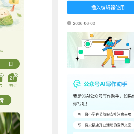
插入编辑器使用
2026-06-02
香。
日
休
休
0
21
六
初七
我是96AI公众号写作助手，如
情
你写吧！
写一份小学春节放假安排注意事项
写一份火锅店开业活动的宣传文案