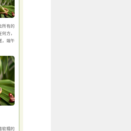
去所有的
在何方，
遂，端午
着软糯的