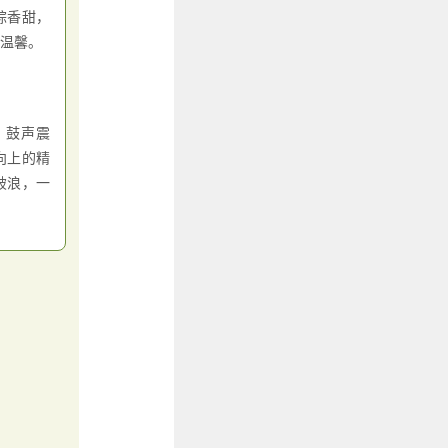
粽香甜，
温馨。
。鼓声震
向上的精
破浪，一