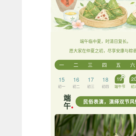
端午临中夏，时清日复长。
愿大家在仲夏之初，尽享安康与粽
一
二
三
四
五
六
休
15
16
17
18
19
2
初一
初二
初三
初四
端午节
初
端
民俗表演，演绎双节风
午