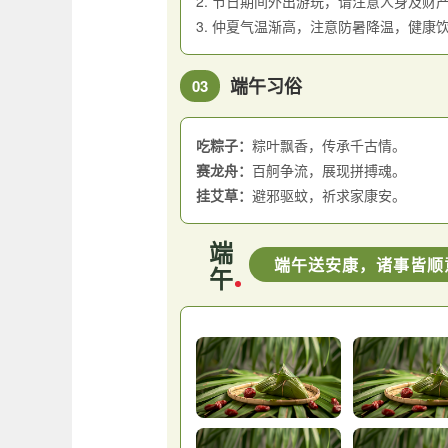
2. 节日期间外出游玩，请注意人身及财
3. 仲夏气温渐高，注意防暑降温，健康
端午习俗
03
吃粽子：
粽叶飘香，传承千古情。
赛龙舟：
百舸争流，展现拼搏魂。
挂艾草：
避邪驱蚊，祈求家康安。
端
端午送安康，诸事皆顺
午