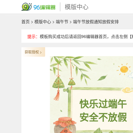
模版中心
首页
>
模版中心
>
端午节
> 端午节放假通知放假安排
提示：
模板购买成功后请返回96编辑器首页，点击左侧【模
获取授权 >
快乐过端午
安全不放假