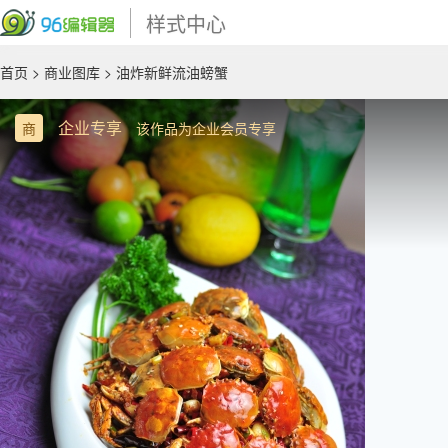
样式中心
首页
>
商业图库
> 油炸新鲜流油螃蟹
企业专享
商
该作品为企业会员专享