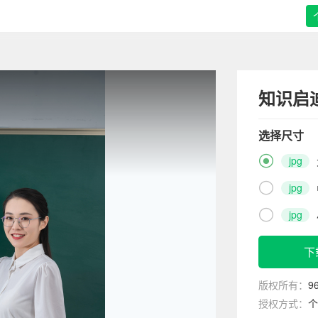
知识启
选择尺寸

jpg

jpg

jpg
下
版权所有：
9
授权方式：
个